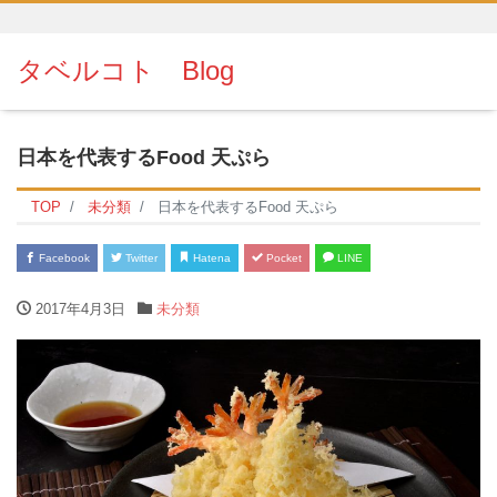
タベルコト Blog
日本を代表するFood 天ぷら
TOP
未分類
日本を代表するFood 天ぷら
Facebook
Twitter
Hatena
Pocket
LINE
2017年4月3日
未分類